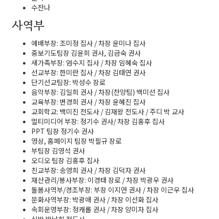
수잔나
사역부
예배부장: 조미정 집사 / 차장 윤미나 집사
중보기도팀장 김윤희 권사, 김금숙 권사
새가족부장: 엄수지 집사 / 차장 임혜숙 집사
선교부장: 한미란 집사 / 차장 김태연 권사
단기선교팀장: 박성수 장로
음악부장: 김일희 권사 / 차장(찬양팀) 백미선 집사
교육부장: 변경희 권사 / 차장 윤혜진 집사
교회학교: 백미진 전도사 / 김재왕 전도사 / 주디 박 교사
멀티미디어 부장: 정기수 권사/ 차장 김홍후 집사
PPT 팀장 정기수 권사
영상, 홈페이지 팀장 박필규 장로
부팀장 김영석 권사
오디오 팀장 김홍후 집사
친교부장: 송영희 권사 / 차장 김덕자 권사
재산관리/봉사부장: 이경태 장로 / 차장 박광우 권사
돌봄사역부/경조부장: 부장 이지연 권사 / 차장 이근우 집사
문화사역부장: 박광애 권사 / 차장 이선화 집사
속회운영부장: 정캐롤 권사 / 차장 양미자 집사