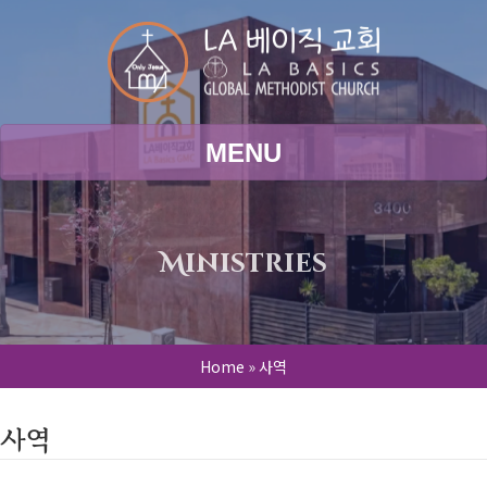
MENU
Ministries
Home
»
사역
사역