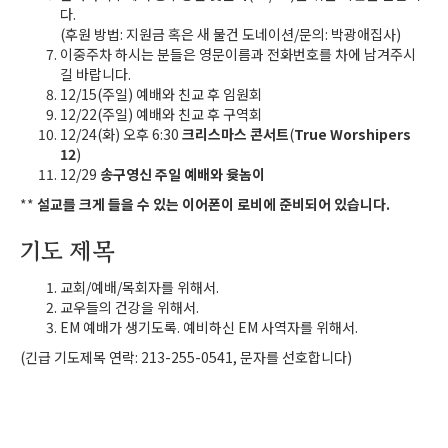
다.
(후원 방법: 지원금 혹은 새 물건 도네이션/문의: 박광애집사)
이중주차 하시는 분들은 영문이름과 전화번호를 차에 남겨주시
길 바랍니다.
12/15(주일) 예배와 친교 후 임원회
12/22(주일) 예배와 친교 후 구역회
12/24(화) 오후 6:30
크리스마스 콘서트
(
True Worshipers
12
)
12/29
송구영신 주일 예배와 윷놈이
**
설교를 크게 들을 수 있는 이어폰이 로비에 준비되어 있습니다.
기도 제목
교회/예배/목회자를 위해서.
교우들의 건강을 위해서.
EM 예배가 생기도록. 예비하신 EM 사역자를 위해서.
(긴급 기도제목 연락: 213-255-0541, 문자를 선호합니다)