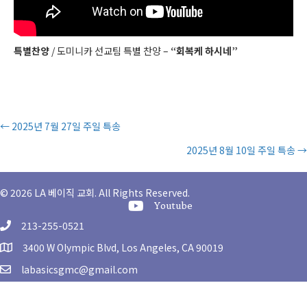
특별찬양
/ 도미니카 선교팀 특별 찬양 –
“회복케 하시네”
Posts
← 2025년 7월 27일 주일 특송
2025년 8월 10일 주일 특송 →
navigation
© 2026 LA 베이직 교회. All Rights Reserved.
Youtube Channel
Youtube
213-255-0521
3400 W Olympic Blvd, Los Angeles, CA 90019
labasicsgmc@gmail.com