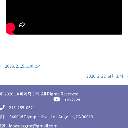
Posts
← 2026. 2. 15. 교회 소식
2026. 2. 22. 교회 소식 →
navigation
© 2026 LA 베이직 교회. All Rights Reserved.
Youtube Channel
Youtube
213-255-0521
3400 W Olympic Blvd, Los Angeles, CA 90019
labasicsgmc@gmail.com