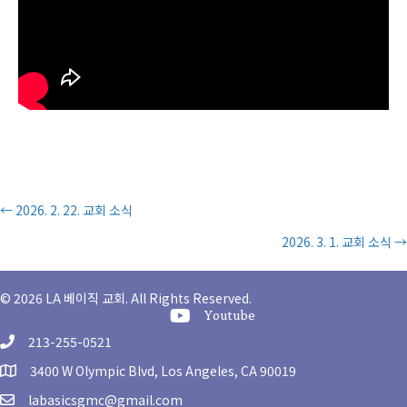
Posts
← 2026. 2. 22. 교회 소식
2026. 3. 1. 교회 소식 →
navigation
© 2026 LA 베이직 교회. All Rights Reserved.
Youtube Channel
Youtube
213-255-0521
3400 W Olympic Blvd, Los Angeles, CA 90019
labasicsgmc@gmail.com