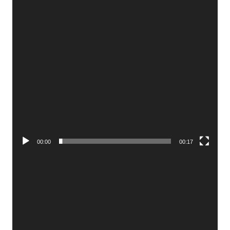
00:00
00:17
Video
Player